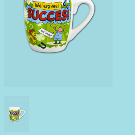
Boeken
Puzzels & Spellen
Collectables
Wannahaves
TekstKado
Wens & Postkaarten
Feest
Merken