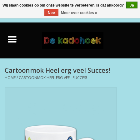
Wij slaan cookies op om onze website te verbeteren. Is dat akkoord?
Ja
Nee
Meer over cookies »
0 Artikelen - €0,00
Home
Kado Idee
Knuffels
Cartoonmok Heel erg veel Succes!
HOME
/
CARTOONMOK HEEL ERG VEEL SUCCES!
Baby & Peuter
Speelgoed
Creatief
Back to School