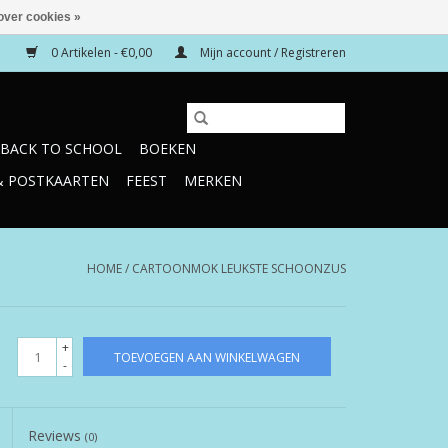
over cookies »
0 Artikelen - €0,00
Mijn account / Registreren
BACK TO SCHOOL
BOEKEN
& POSTKAARTEN
FEEST
MERKEN
HOME
/
CARTOONMOK LEUKSTE SCHOONZUS
+
TOEVOEGEN AAN WINKELWAGEN
-
Reviews
(0)