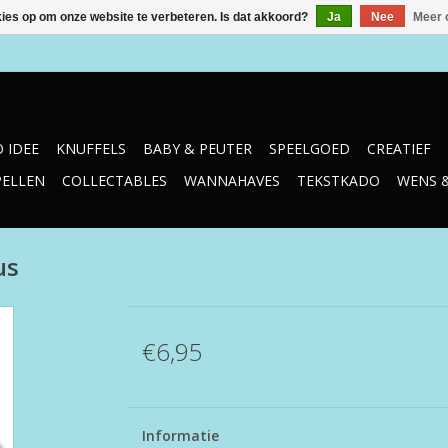
kies op om onze website te verbeteren. Is dat akkoord?
Ja
Nee
Meer 
 IDEE
KNUFFELS
BABY & PEUTER
SPEELGOED
CREATIEF
PELLEN
COLLECTABLES
WANNAHAVES
TEKSTKADO
WENS 
us
€6,95
Informatie