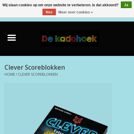
Wij slaan cookies op om onze website te verbeteren. Is dat akkoord?
Ja
Nee
Meer over cookies »
0 Artikelen - €0,00
Home
Kado Idee
Knuffels
Clever Scoreblokken
HOME
/
CLEVER SCOREBLOKKEN
Baby & Peuter
Speelgoed
Creatief
Back to School