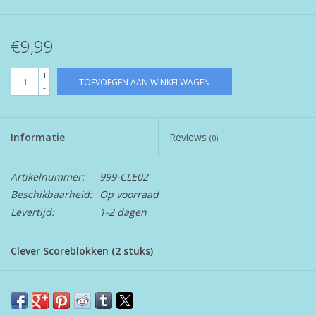
€9,99
+
TOEVOEGEN AAN WINKELWAGEN
-
Informatie
Reviews
(0)
Artikelnummer:
999-CLE02
Beschikbaarheid:
Op voorraad
Levertijd:
1-2 dagen
Clever Scoreblokken (2 stuks)
Twee scoreblokken voor Clever. Nu kunnen alle spelers die slim,
snel en Clever hun blok vol hebben gespeeld weer vervangende
blokken kopen!