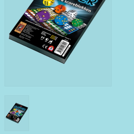
Boeken
Puzzels & Spellen
Collectables
Wannahaves
TekstKado
Wens & Postkaarten
Feest
Merken