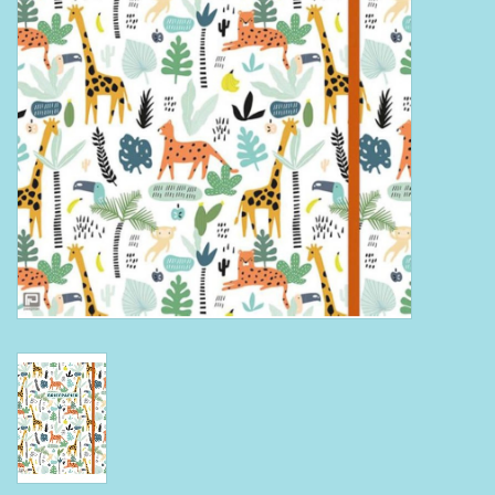
Boeken
Puzzels & Spellen
Collectables
Wannahaves
TekstKado
Wens & Postkaarten
Feest
Merken