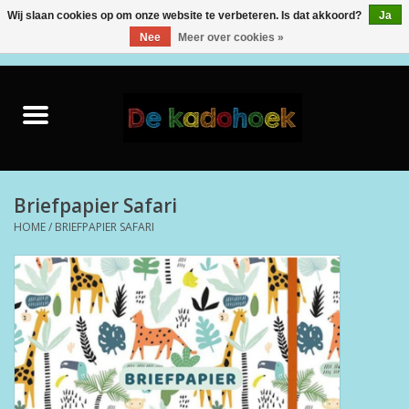
Wij slaan cookies op om onze website te verbeteren. Is dat akkoord?
Ja
Nee
Meer over cookies »
0 Artikelen - €0,00
Home
Kado Idee
Knuffels
Briefpapier Safari
HOME
/
BRIEFPAPIER SAFARI
Baby & Peuter
Speelgoed
Creatief
Back to School