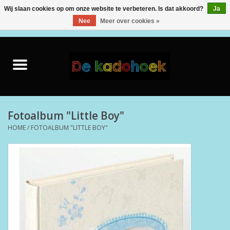
Wij slaan cookies op om onze website te verbeteren. Is dat akkoord?
Ja
Nee
Meer over cookies »
0 Artikelen - €0,00
Home
Kado Idee
Knuffels
Fotoalbum "Little Boy"
HOME
/
FOTOALBUM "LITTLE BOY"
Baby & Peuter
Speelgoed
Creatief
Back to School