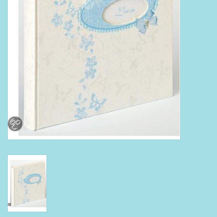
Boeken
Puzzels & Spellen
Collectables
Wannahaves
TekstKado
Wens & Postkaarten
Feest
Merken