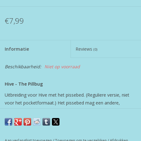
€7,99
Informatie
Reviews
(0)
Beschikbaarheid:
Niet op voorraad
Hive - The Pillbug
Uitbreiding voor Hive met het pissebed. (Reguliere versie, niet
voor het pocketformaat.) Het pissebed mag een andere,
aangrenzende, steen verplaatsenof het mag zelf één stapje
bewegen.
Aan verlanglijst toevoegen
/
Toevoegen om te vergelijken
/
Afdrukken