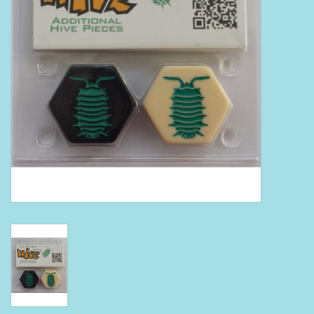
Boeken
Puzzels & Spellen
Collectables
Wannahaves
TekstKado
Wens & Postkaarten
Feest
Merken