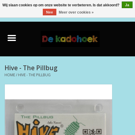
Wij slaan cookies op om onze website te verbeteren. Is dat akkoord?
Ja
Nee
Meer over cookies »
0 Artikelen - €0,00
Home
Kado Idee
Knuffels
Hive - The Pillbug
HOME
/
HIVE - THE PILLBUG
Baby & Peuter
Speelgoed
Creatief
Back to School