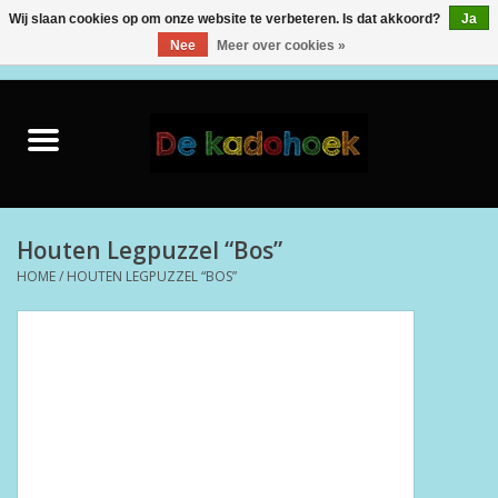
Wij slaan cookies op om onze website te verbeteren. Is dat akkoord?
Ja
Nee
Meer over cookies »
0 Artikelen - €0,00
Home
Kado Idee
Knuffels
Houten Legpuzzel “Bos”
HOME
/
HOUTEN LEGPUZZEL “BOS”
Baby & Peuter
Speelgoed
Creatief
Back to School