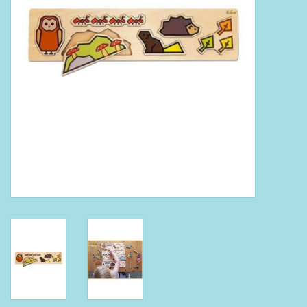
Boeken
Puzzels & Spellen
Collectables
Wannahaves
TekstKado
Wens & Postkaarten
Feest
Merken