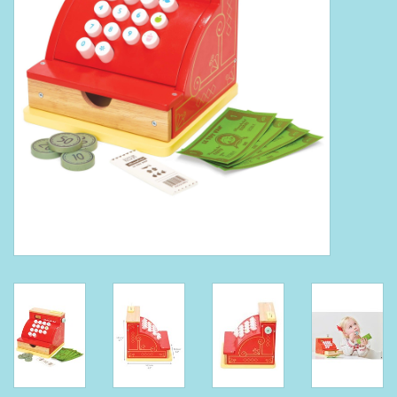
Boeken
Puzzels & Spellen
Collectables
Wannahaves
TekstKado
Wens & Postkaarten
Feest
Merken