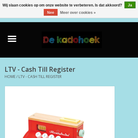
Wij slaan cookies op om onze website te verbeteren. Is dat akkoord?
Ja
Nee
Meer over cookies »
0 Artikelen - €0,00
Home
Kado Idee
Knuffels
LTV - Cash Till Register
HOME
/
LTV - CASH TILL REGISTER
Baby & Peuter
Speelgoed
Creatief
Back to School