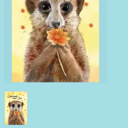
Boeken
Puzzels & Spellen
Collectables
Wannahaves
TekstKado
Wens & Postkaarten
Feest
Merken