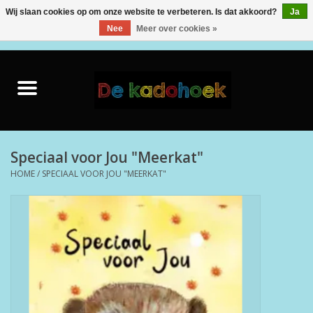
Wij slaan cookies op om onze website te verbeteren. Is dat akkoord?
Ja
Nee
Meer over cookies »
0 Artikelen - €0,00
Home
Kado Idee
Knuffels
Speciaal voor Jou "Meerkat"
HOME
/
SPECIAAL VOOR JOU "MEERKAT"
Baby & Peuter
Speelgoed
Creatief
Back to School