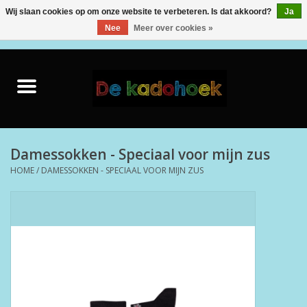
Wij slaan cookies op om onze website te verbeteren. Is dat akkoord?
Ja
Nee
Meer over cookies »
0 Artikelen - €0,00
Home
Kado Idee
Knuffels
Damessokken - Speciaal voor mijn zus
HOME
/
DAMESSOKKEN - SPECIAAL VOOR MIJN ZUS
Baby & Peuter
Speelgoed
Creatief
Back to School