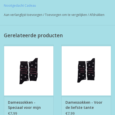
Nooitgedacht Cadeau
Aan verlanglijst toevoegen
/
Toevoegen om te vergelijken
/
Afdrukken
Gerelateerde producten
Damessokken -
Damessokken - Voor
Speciaal voor mijn
de liefste tante
nichtje
€7,99
€7,99