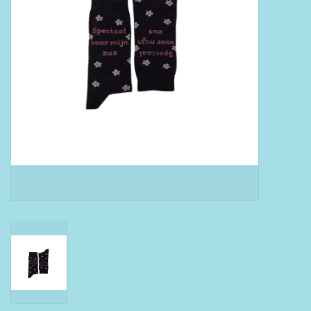
Boeken
Puzzels & Spellen
Collectables
Wannahaves
TekstKado
Wens & Postkaarten
Feest
Merken