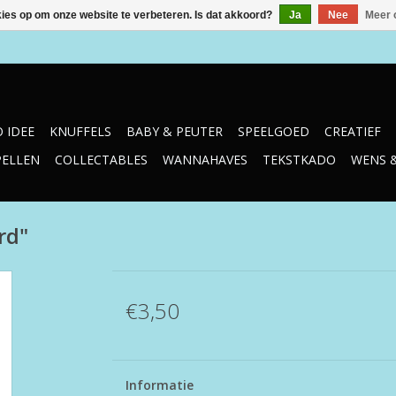
kies op om onze website te verbeteren. Is dat akkoord?
Ja
Nee
Meer 
 IDEE
KNUFFELS
BABY & PEUTER
SPEELGOED
CREATIEF
PELLEN
COLLECTABLES
WANNAHAVES
TEKSTKADO
WENS 
rd"
€3,50
Informatie