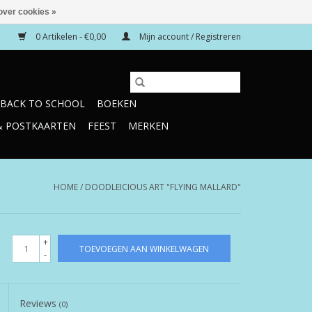
over cookies »
0 Artikelen - €0,00
Mijn account / Registreren
BACK TO SCHOOL
BOEKEN
& POSTKAARTEN
FEEST
MERKEN
HOME
/
DOODLEICIOUS ART "FLYING MALLARD"
+
TOEVOEGEN AAN WINKELWAGEN
-
Reviews
(0)