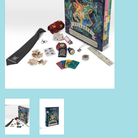
Boeken
Puzzels & Spellen
Collectables
Wannahaves
TekstKado
Wens & Postkaarten
Feest
Merken