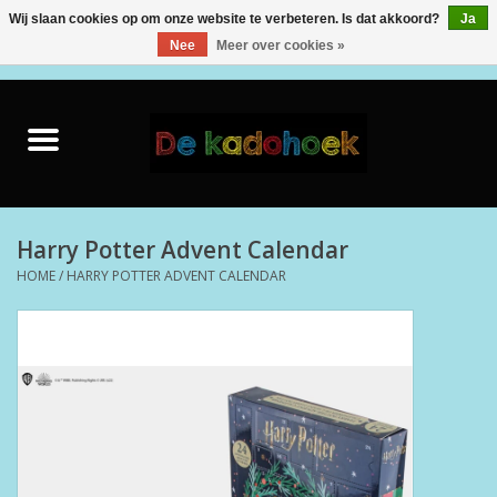
Wij slaan cookies op om onze website te verbeteren. Is dat akkoord?
Ja
Nee
Meer over cookies »
0 Artikelen - €0,00
Home
Kado Idee
Knuffels
Harry Potter Advent Calendar
HOME
/
HARRY POTTER ADVENT CALENDAR
Baby & Peuter
Speelgoed
Creatief
Back to School