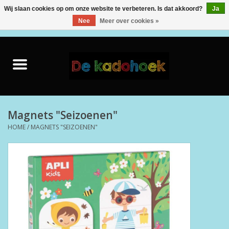
Wij slaan cookies op om onze website te verbeteren. Is dat akkoord?
Ja
Nee
Meer over cookies »
0 Artikelen - €0,00
Home
Kado Idee
Knuffels
Magnets "Seizoenen"
HOME
/
MAGNETS "SEIZOENEN"
Baby & Peuter
Speelgoed
Creatief
Back to School