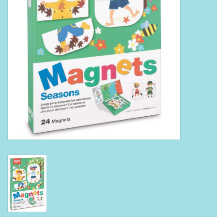
Boeken
Puzzels & Spellen
Collectables
Wannahaves
TekstKado
Wens & Postkaarten
Feest
Merken