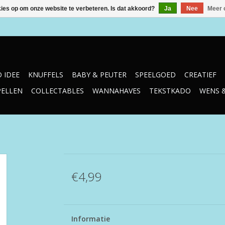
kies op om onze website te verbeteren. Is dat akkoord?
Ja
Nee
Meer 
 IDEE
KNUFFELS
BABY & PEUTER
SPEELGOED
CREATIEF
PELLEN
COLLECTABLES
WANNAHAVES
TEKSTKADO
WENS 
€4,99
Informatie