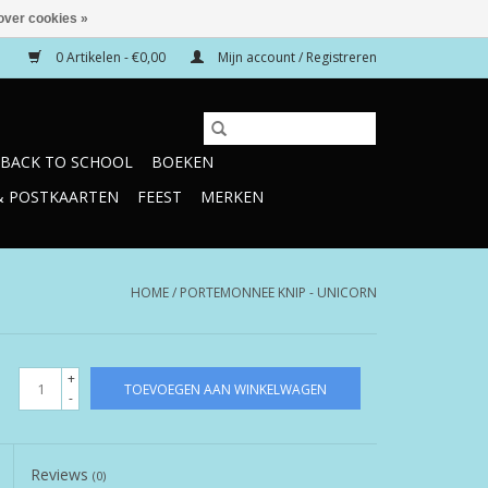
over cookies »
0 Artikelen - €0,00
Mijn account / Registreren
BACK TO SCHOOL
BOEKEN
& POSTKAARTEN
FEEST
MERKEN
HOME
/
PORTEMONNEE KNIP - UNICORN
+
TOEVOEGEN AAN WINKELWAGEN
-
Reviews
(0)