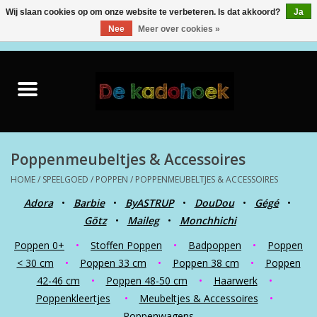
Wij slaan cookies op om onze website te verbeteren. Is dat akkoord?
Ja
Nee
Meer over cookies »
0 Artikelen - €0,00
Home
Kado Idee
Knuffels
Poppenmeubeltjes & Accessoires
HOME
/
SPEELGOED
/
POPPEN
/
POPPENMEUBELTJES & ACCESSOIRES
Baby & Peuter
Adora
•
Barbie
•
ByASTRUP
•
DouDou
•
Gégé
•
Götz
•
Maileg
•
Monchhichi
Speelgoed
Poppen 0+
•
Stoffen Poppen
•
Badpoppen
•
Poppen
< 30 cm
•
Poppen 33 cm
•
Poppen 38 cm
•
Poppen
Creatief
42-46 cm
•
Poppen 48-50 cm
•
Haarwerk
•
Poppenkleertjes
•
Meubeltjes & Accessoires
•
Back to School
Poppenwagens