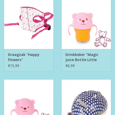
Draagzak "Happy
Drinkbeker "Magic
Flowers"
Juice Bottle Little
Bear"
€15,99
€6,99