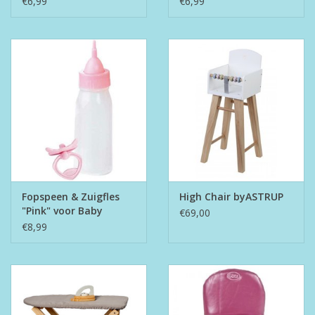
€6,99
€6,99
Fopspeen & Zuigfles
High Chair byASTRUP
"Pink" voor Baby
€69,00
Cookie
€8,99