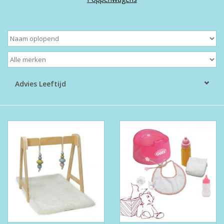
Boeken
Puzzels & Spellen
Collectables
Advies Leeftijd
Wannahaves
TekstKado
Wens & Postkaarten
Feest
Merken